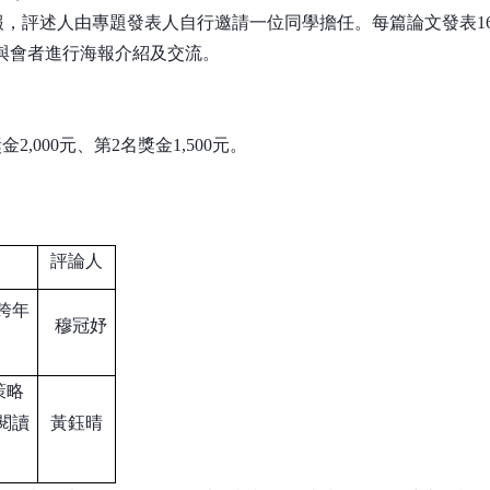
簡報，評述人由專題發表人自行邀請一位同學擔任。每篇論文發表1
與與會者進行海報介紹及交流。
000元、第2名獎金1,500元。
評論人
跨年
穆冠妤
策略
閱讀
黃鈺晴