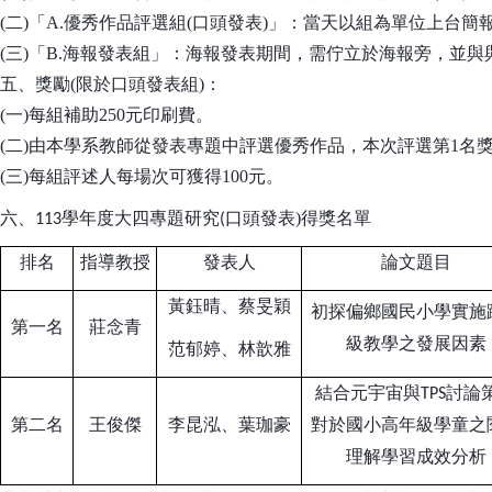
(二)「A.優秀作品評選組(口頭發表)」：當天以組為單位上台
(三)「B.海報發表組」：海報發表期間，需佇立於海報旁，並
五、獎勵(限於口頭發表組)：
(一)每組補助250元印刷費。
(二)由本學系教師從發表專題中評選優秀作品，本次評選第1名獎金2,
(三)每組評述人每場次可獲得100元。
學年度大四專題研究
口頭發表)得獎名單
六、113
(
排名
指導教授
發表人
論文題目
黃鈺晴、蔡旻穎
初探偏鄉國民小學實施
第一名
莊念青
級教學之發展因素
范郁婷、林歆雅
結合元宇宙與
討論
TPS
第二名
王俊傑
李昆泓、葉珈豪
對於國小高年級學童之
理解學習成效分析