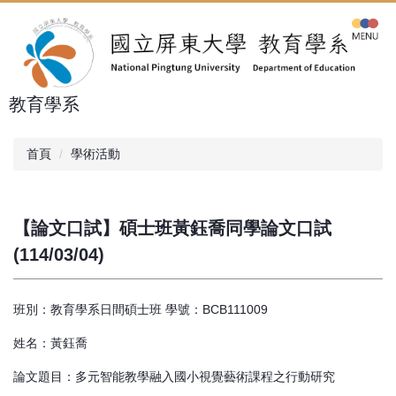
跳
到
主
要
內
教育學系
容
區
首頁
學術活動
【論文口試】碩士班黃鈺喬同學論文口試
(114/03/04)
班別：教育學系日間碩士班 學號：BCB111009
姓名：黃鈺喬
論文題目：多元智能教學融入國小視覺藝術課程之行動研究