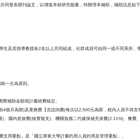
生共同發表期刊論文，以增進本校研究能量，特辦理本補助，補助訊息如
以學生及其指導教授各2名以上共同組成，社群成員可由同一或不同系所、
以補助一次為原則。
，實際補助金額視計畫經費核定。
高補助4個月為限)及業務費【含諮詢費(每次以2,500元為限，校內人員不
元為限)、國內差旅費(核實報支)、機關負擔二代健保補充保費(2.11%)
經費支用要點」及「國立屏東大學計畫約用人員約用及管理要點」。