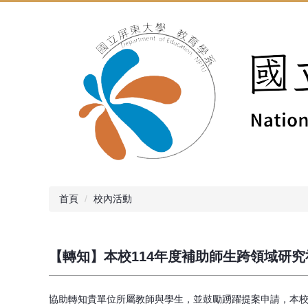
跳
到
主
要
內
容
區
首頁
校內活動
【轉知】本校114年度補助師生跨領域研
協助轉知貴單位所屬教師與學生，並鼓勵踴躍提案申請，本