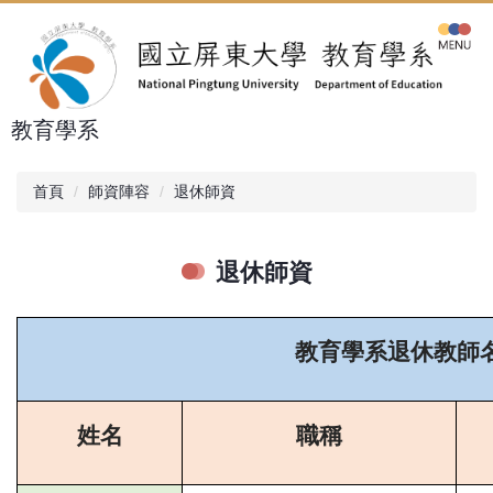
跳
到
主
要
內
教育學系
容
區
首頁
師資陣容
退休師資
退休師資
教育學系退休教師
姓名
職稱