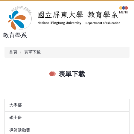
跳
到
主
要
內
教育學系
容
區
首頁
表單下載
表單下載
大學部
碩士班
導師活動費