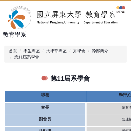
跳
到
主
要
內
教育學系
容
區
首頁
學生專區
大學部專區
系學會
幹部簡介
第11屆系學會
第11屆系學會
職稱
幹部
會長
陳育
副會長
曹連
活動股
黃鈺