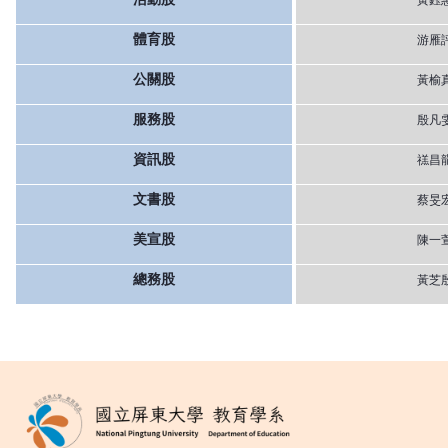
體育股
游雁
公關股
黃榆
服務股
殷凡
資訊股
禚昌
文書股
蔡旻
美宣股
陳一
總務股
黃芝